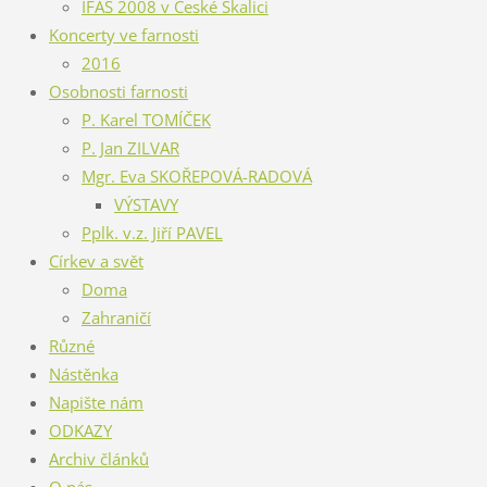
IFAS 2008 v České Skalici
Koncerty ve farnosti
2016
Osobnosti farnosti
P. Karel TOMÍČEK
P. Jan ZILVAR
Mgr. Eva SKOŘEPOVÁ-RADOVÁ
VÝSTAVY
Pplk. v.z. Jiří PAVEL
Církev a svět
Doma
Zahraničí
Různé
Nástěnka
Napište nám
ODKAZY
Archiv článků
O nás