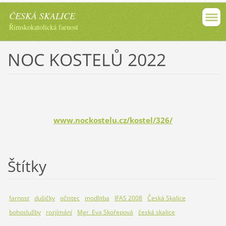
ČESKÁ SKALICE
Římskokatolická farnost
NOC KOSTELŮ 2022
www.nockostelu.cz/kostel/326/
Štítky
farnost
dušičky
očistec
modlitba
IFAS 2008
Česká Skalice
bohoslužby
rozjímání
Mgr. Eva Skořepová
česká skalice