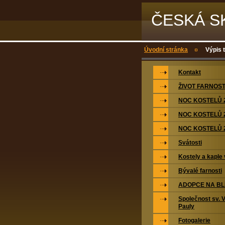
ČESKÁ S
Úvodní stránka
Výpis 
Kontakt
ŽIVOT FARNOST
NOC KOSTELŮ 
NOC KOSTELŮ 
NOC KOSTELŮ 
Svátosti
Kostely a kaple 
Bývalé farnosti
ADOPCE NA BL
Společnost sv. 
Pauly
Fotogalerie