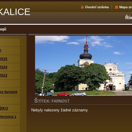
Úvodní stránka
Mapa st
KALICE
Řím
tagů
I
2025
2024
2022
ve farnosti
Š
TÍTEK: FARNOST
ÍZKO
Nebyly nalezeny žádné záznamy.
Vincence z