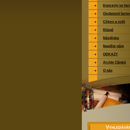
Koncerty ve far
Osobnosti farno
Církev a svět
Různé
Nástěnka
Napište nám
ODKAZY
Archiv článků
O nás
V
YHLEDÁVÁN