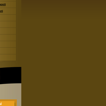
nosti
sti
Í