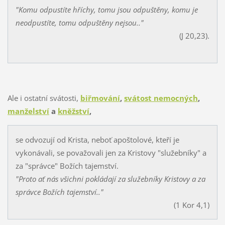
"Komu odpustíte hříchy, tomu jsou odpuštěny, komu je
neodpustíte, tomu odpuštěny nejsou.."
(J 20,23).
Ale i ostatní svátosti,
biřmování
,
svátost nemocných
,
manželství
a
kněžství
,
se odvozují od Krista, neboť apoštolové, kteří je
vykonávali, se považovali jen za Kristovy "služebníky" a
za "správce" Božích tajemství.
"Proto ať nás všichni pokládají za služebníky Kristovy a za
správce Božích tajemství.."
(1 Kor 4,1)