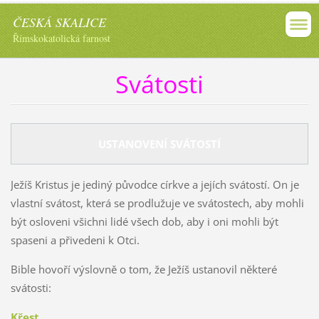
ČESKÁ SKALICE
Římskokatolická farnost
Svátosti
USTANOVENÍ SVÁTOSTÍ
Ježíš Kristus je jediný původce církve a jejích svátostí. On je
vlastní svátost, která se prodlužuje ve svátostech, aby mohli
být osloveni všichni lidé všech dob, aby i oni mohli být
spaseni a přivedeni k Otci.
Bible hovoří výslovně o tom, že Ježíš ustanovil některé
svátosti:
Křest