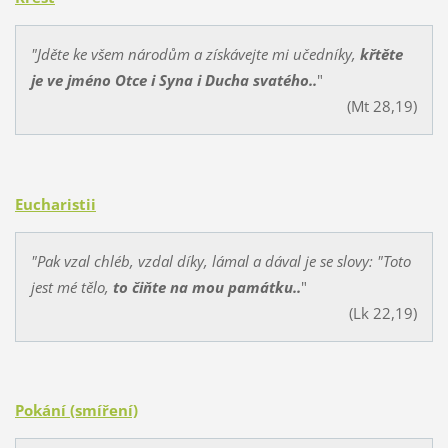
"Jděte ke všem národům a získávejte mi učedníky,
křtěte
je ve jméno Otce i Syna i Ducha svatého..
"
(Mt 28,19)
Eucharistii
"Pak vzal chléb, vzdal díky, lámal a dával je se slovy: "Toto
jest mé tělo,
to čiňte na mou památku..
"
(Lk 22,19)
Pokání (smíření)