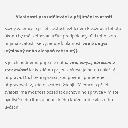
Vlastnosti pro udělování a přijímání svátostí
Každý zájemce o přijetí svátosti vzhledem k vážnosti tohoto
úkonu by měl splňovat určité předpoklady. Od toho, kdo
přijímá svátosti, se vyžaduje k platnosti
víra a úmysl
(výslovný nebo alespoň zahrnutý).
K jejich hodnému přijetí je nutná
víra, úmysl, obrácení a
stav milosti.
Ke každému přijetí svátosti je nutná náležitá
příprava. Duchovní správci jsou povinni přiměřeně
připravovat ty, kdo o svátosti žádají. Zájemce o přijetí
svátosti má možnost požádat duchovního správce v místě
bydliště nebo libovolného jiného kněze podle vlastního
uvážení.