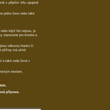
ěrně s přijetím křtu spojené
bo jednu ženu nebo také
 nebo když tito nejsou, je
ky stanovené pro kmotra a
 jinou věkovou hranici či
é příčiny má učinit
ii a také vede život v
nickým trestem,
tele.
ná příprava.