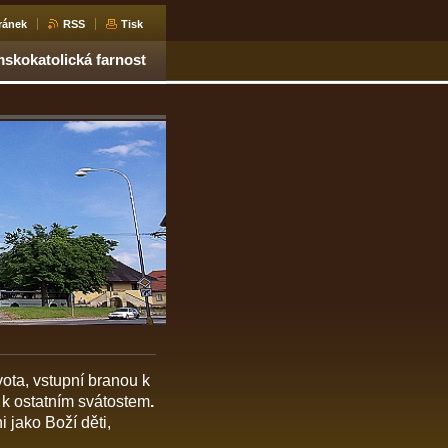
ránek
RSS
Tisk
skokatolická farnost
ota, vstupní branou k
p k ostatním svátostem
.
 jako Boží děti,