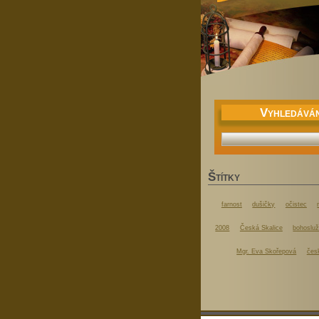
V
YHLEDÁVÁN
Š
TÍTKY
farnost
dušičky
očistec
2008
Česká Skalice
bohoslu
Mgr. Eva Skořepová
čes