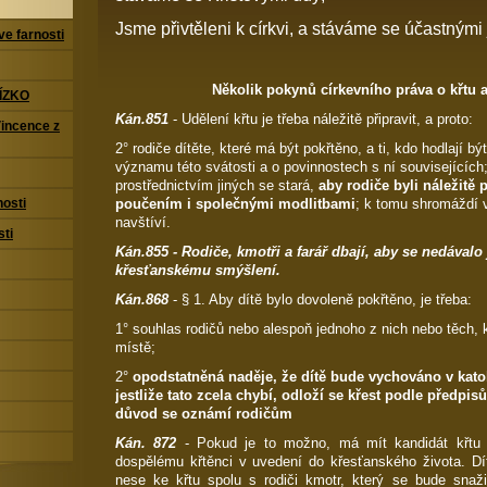
Jsme přivtěleni k církvi, a stáváme se účastnými 
ve farnosti
Několik pokynů církevního práva o křtu 
ÍZKO
Kán.851
- Udělení křtu je třeba náležitě připravit, a proto:
Vincence z
2° rodiče dítěte, které má být pokřtěno, a ti, kdo hodlají b
významu této svátosti a o povinnostech s ní souvisejících
prostřednictvím jiných se stará,
aby rodiče byli náležitě 
poučením i společnými modlitbami
; k tomu shromáždí v
nosti
navštíví.
sti
Kán.855
- Rodiče, kmotři a farář dbají, aby se nedávalo 
křesťanskému smýšlení.
Kán.868
- § 1. Aby dítě bylo dovoleně pokřtěno, je třeba:
1° souhlas rodičů nebo alespoň jednoho z nich nebo těch, 
místě;
2°
opodstatněná naděje, že dítě bude vychováno v kato
jestliže tato zcela chybí, odloží se křest podle předpis
důvod se oznámí rodičům
Kán. 872
- Pokud je to možno, má mít kandidát křtu
dospělému křtěnci v uvedení do křesťanského života. Dí
nese ke křtu spolu s rodiči kmotr, který se bude snaži