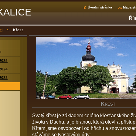
Úvodní stránka
Mapa st
KALICE
Řím
ti
Křest
I
2025
2024
2022
K
ŘEST
Svatý křest je základem celého křesťanského živ
životu v Duchu, a je branou, která otevírá přístu
K
řtem jsme osvobozeni od hříchu a znovuzrozeni
stáváme se Kristovými údy;