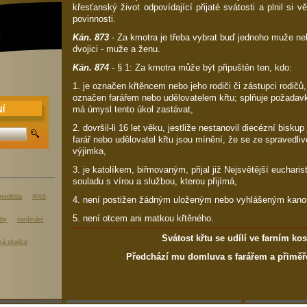
křesťanský život odpovídající přijaté svátosti a plnil si v
povinnosti.
Kán. 873
- Za kmotra je třeba vybrat buď jednoho muže ne
dvojici - muže a ženu.
Kán. 874
- § 1: Za kmotra může být připuštěn ten, kdo:
1. je označen křtěncem nebo jeho rodiči či zástupci rodičů,
označen farářem nebo udělovatelem křtu; splňuje požadav
má úmysl tento úkol zastávat,
Í
2. dovršil-li 16 let věku, jestliže nestanovil diecézní biskup
farář nebo udělovatel křtu jsou mínění, že se ze spravedliv
výjimka,
3. je katolíkem, biřmovaným, přijal již Nejsvětější eucharist
souladu s vírou a službou, kterou přijímá,
modlitba
IFAS
4. není postižen žádným uloženým nebo vyhlášeným kano
5. není otcem ani matkou křtěného.
žby
rozjímání
Svátost křtu se udílí ve farním kos
ká skalice
Předchází mu domluva s farářem a přiměře