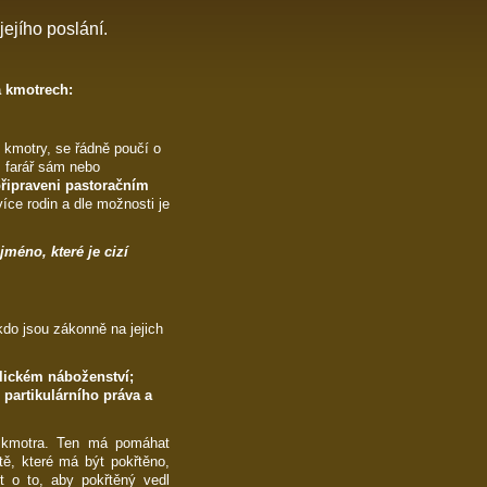
jejího poslání.
a kmotrech:
ýt kmotry, se řádně poučí o
; farář sám nebo
připraveni pastoračním
íce rodin a dle možnosti je
jméno, které je cizí
kdo jsou zákonně na jejich
lickém náboženství;
ů partikulárního práva a
 kmotra. Ten má pomáhat
tě, které má být pokřtěno,
t o to, aby pokřtěný vedl