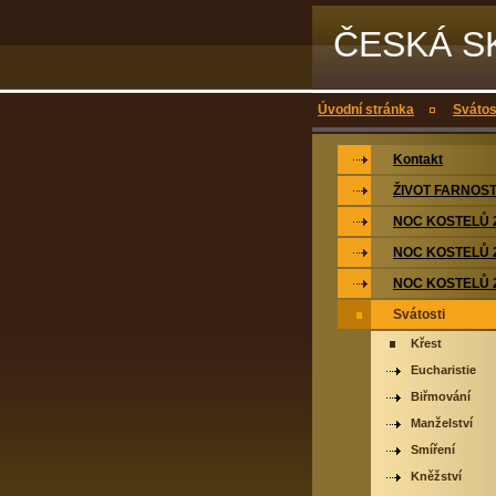
ČESKÁ S
Úvodní stránka
Svátos
Kontakt
ŽIVOT FARNOST
NOC KOSTELŮ 
NOC KOSTELŮ 
NOC KOSTELŮ 
Svátosti
Křest
Eucharistie
Biřmování
Manželství
Smíření
Kněžství