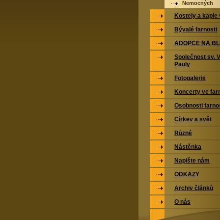
Nemocných
Kostely a kaple 
Bývalé farnosti
ADOPCE NA BL
Společnost sv. 
Pauly
Fotogalerie
Koncerty ve far
Osobnosti farno
Církev a svět
Různé
Nástěnka
Napište nám
ODKAZY
Archiv článků
O nás