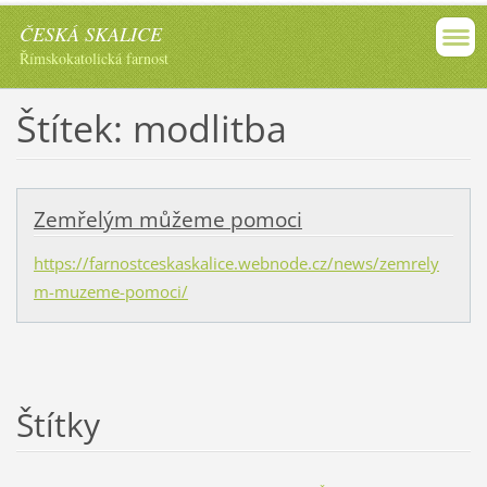
ČESKÁ SKALICE
Římskokatolická farnost
Štítek: modlitba
Zemřelým můžeme pomoci
https://farnostceskaskalice.webnode.cz/news/zemrely
m-muzeme-pomoci/
Štítky