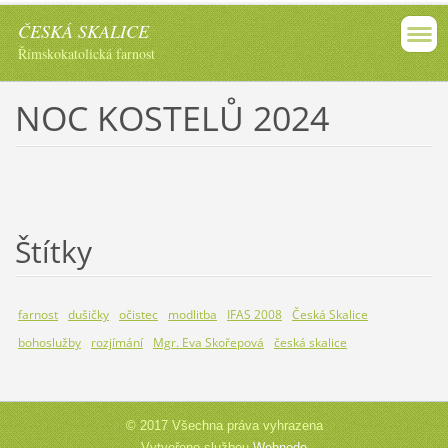
ČESKÁ SKALICE
Římskokatolická farnost
NOC KOSTELŮ 2024
Štítky
farnost
dušičky
očistec
modlitba
IFAS 2008
Česká Skalice
bohoslužby
rozjímání
Mgr. Eva Skořepová
česká skalice
© 2017 Všechna práva vyhrazena
Vytvořeno službou
Webnode