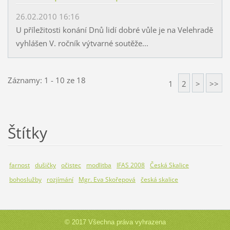
26.02.2010 16:16
U příležitosti konání Dnů lidí dobré vůle je na Velehradě
vyhlášen V. ročník výtvarné soutěže...
Záznamy: 1 - 10 ze 18
1
2
>
>>
Štítky
farnost
dušičky
očistec
modlitba
IFAS 2008
Česká Skalice
bohoslužby
rozjímání
Mgr. Eva Skořepová
česká skalice
© 2017 Všechna práva vyhrazena