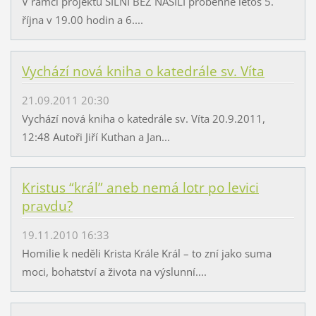
V rámci projektu SILNÍ BEZ NÁSILÍ proběhne letos 5.
října v 19.00 hodin a 6....
Vychází nová kniha o katedrále sv. Víta
21.09.2011 20:30
Vychází nová kniha o katedrále sv. Víta 20.9.2011,
12:48 Autoři Jiří Kuthan a Jan...
Kristus “král” aneb nemá lotr po levici
pravdu?
19.11.2010 16:33
Homilie k neděli Krista Krále Král – to zní jako suma
moci, bohatství a života na výslunní....