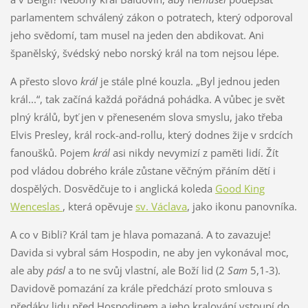
parlamentem schválený zákon o potratech, který odporoval
jeho svědomí, tam musel na jeden den abdikovat. Ani
španělský, švédský nebo norský král na tom nejsou lépe.
A přesto slovo
král
je stále plné kouzla. „Byl jednou jeden
král...“, tak začíná každá pořádná pohádka. A vůbec je svět
plný králů, byť jen v přeneseném slova smyslu, jako třeba
Elvis Presley, král rock-and-rollu, který dodnes žije v srdcích
fanoušků. Pojem
král
asi nikdy nevymizí z paměti lidí. Žít
pod vládou dobrého krále zůstane věčným přáním dětí i
dospělých. Dosvědčuje to i anglická koleda
Good King
Wenceslas
, která opěvuje
sv. Václava
, jako ikonu panovníka.
A co v Bibli? Král tam je hlava pomazaná. A to zavazuje!
Davida si vybral sám Hospodin, ne aby jen vykonával moc,
ale aby
pásl
a to ne svůj vlastní, ale Boží lid (2
Sam
5,1-3).
Davidově pomazání za krále předchází proto smlouva s
předáky lidu před Hospodinem a jeho kralování vstoupí do