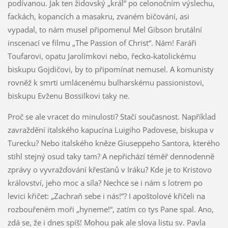
podívanou. Jak ten židovský „král“ po celonočním výslechu,
fackách, kopancích a masakru, zvaném bičování, asi
vypadal, to nám musel připomenul Mel Gibson brutální
inscenací ve filmu „The Passion of Christ“. Nám! Faráři
Toufarovi, opatu Jarolímkovi nebo, řecko-katolickému
biskupu Gojdičovi, by to připomínat nemusel. A komunisty
rovněž k smrti umlácenému bulharskému passionistovi,
biskupu Evženu Bossilkovi taky ne.
Proč se ale vracet do minulosti? Stačí současnost. Například
zavraždění italského kapucína Luigiho Padovese, biskupa v
Turecku? Nebo italského kněze Giuseppeho Santora, kterého
stihl stejný osud taky tam? A nepřichází téměř dennodenně
zprávy o vyvražďování křesťanů v Iráku? Kde je to Kristovo
království, jeho moc a síla? Nechce se i nám s lotrem po
levici křičet: „Zachraň sebe i nás!“? I apoštolové křičeli na
rozbouřeném moři „hyneme!“, zatím co tys Pane spal. Ano,
zdá se, že i dnes spíš! Mohou pak ale slova listu sv. Pavla