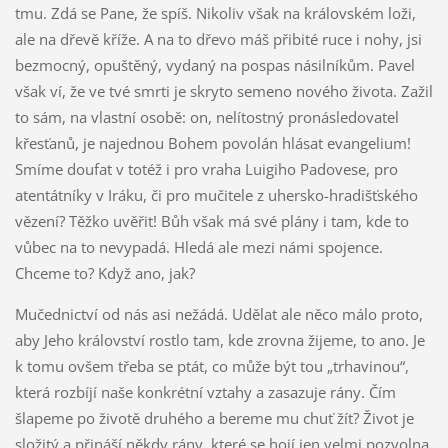
tmu. Zdá se Pane, že spíš. Nikoliv však na královském loži,
ale na dřevě kříže. A na to dřevo máš přibité ruce i nohy, jsi
bezmocný, opuštěný, vydaný na pospas násilníkům. Pavel
však ví, že ve tvé smrti je skryto semeno nového života. Zažil
to sám, na vlastní osobě: on, nelítostný pronásledovatel
křesťanů, je najednou Bohem povolán hlásat evangelium!
Smíme doufat v totéž i pro vraha Luigiho Padovese, pro
atentátníky v Iráku, či pro mučitele z uhersko-hradišťského
vězení? Těžko uvěřit! Bůh však má své plány i tam, kde to
vůbec na to nevypadá. Hledá ale mezi námi spojence.
Chceme to? Když ano, jak?
Mučednictví od nás asi nežádá. Udělat ale něco málo proto,
aby Jeho království rostlo tam, kde zrovna žijeme, to ano. Je
k tomu ovšem třeba se ptát, co může být tou „trhavinou“,
která rozbíjí naše konkrétní vztahy a zasazuje rány. Čím
šlapeme po životě druhého a bereme mu chuť žít? Život je
složitý a přináší někdy rány, které se hojí jen velmi pozvolna.