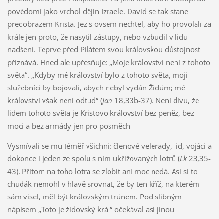
povědomí jako vrchol dějin Izraele. David se tak stane
předobrazem Krista. Ježíš ovšem nechtěl, aby ho provolali za
krále jen proto, že nasytil zástupy, nebo vzbudil v lidu
nadšení. Teprve před Pilátem svou královskou důstojnost
přiznává. Hned ale upřesňuje: „Moje království není z tohoto
světa“. „Kdyby mé království bylo z tohoto světa, moji
služebníci by bojovali, abych nebyl vydán Židům; mé
království však není odtud“ (
Jan
18,33b-37). Není divu, že
lidem tohoto světa je Kristovo království bez peněz, bez
moci a bez armády jen pro posměch.
Vysmívali se mu téměř všichni: členové velerady, lid, vojáci a
dokonce i jeden ze spolu s ním ukřižovaných lotrů (
Lk
23,35-
43). Přitom na toho lotra se zlobit ani moc nedá. Asi si to
chudák nemohl v hlavě srovnat, že by ten kříž, na kterém
sám visel, měl být královským trůnem. Pod slibným
nápisem „Toto je židovský král“ očekával asi jinou