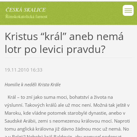
ČESKÁ SKALICE
Římskokatolická farnost
Kristus “král” aneb nemá
lotr po levici pravdu?
19.11.2010 16:33
Homilie k neděli Krista Krále
Král – to zní jako suma moci, bohatství a života na
výslunní. Takových králů ale už moc není. Možná tak ještě v
Maroku, kde vládne potomek starobylé dynastie, anebo v
Saudské Arábii, zemi s neomezenou královou mocí. Naproti
tomu anglická královna již dávno žádnou moc už nemá. No
a v Belgii? Nebohý král Baldovín, aby ne
musel
podepsat