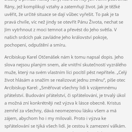
Rány, jež komplikují vztahy a zatemňují život. Jak je těžké
uvěřit, že určité situace se dají vůbec vyřešit. To pak je ta
pravá chvíle, víc než jindy se otevřít Pánu Života, nechat se
Jím vytrhnout z moci temnot a převést do Jeho světla. V
našich srdcích pak zavládne Jeho království pokoje,
pochopení, odpuštění a smíru.
Arcibiskup Karel Otčenášek nám k tomu napsal dopis. Jeho
slova nejsou planým snem, ale vnitřní skutečností vyzrálého
muže, který na svém vlastním líci pocítil pěst nepřítele. „Celý
život hlásám a snažím se realizovat jednu změnu“, píše otec
Arcibiskup Karel: „Směřovat všechny lidi k vzájemnému
přátelství. Budování přátelství, či spřátelování, je trvalý úkol
a možná zní konkrétněji než výzva k lásce obecně. Kristus
zemřel za všechny, dává neomezenou lásku všem a má
zájem, abychom ho i my milovali. Proto i výzva ke
spřátelování se týká všech lidí. Je cestou k zamezení válkám.