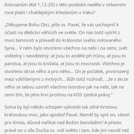
Kolosanům (
Kol
1,12-20) z této poslední neděle v církevním
roce platit i chaldejským křesťanům v Iráku?
„Děkujeme Bohu Otci, píše sv. Pavel, že vás uschopnil k
účasti na dědictví věřících ve světle. On nás totiž vytrhl z
moci temnosti a převedl do království svého milovaného
Syna… V něm bylo stvořeno všechno na nebi i na zemi, svět
viditelný i neviditelný: ať jsou to andělé při trůnu, ať jsou to
panstva, ať jsou to knížata, ať jsou to mocnosti. Všechno je
stvořeno skrze něho a pro něho… On je počátek, prvorozený
mezi vzkříšenými z mrtvých... Bůh totiž rozhodl, ...že s skrze
něho se sebou usmíří všechno tvorstvo jak na nebi, tak na
zemi tím, že jeho krví prolitou na kříži zjedná pokoj.“
Sotva by byl někdo schopen vykreslit tak silně Kristovu
královskou moc, jako apoštol Pavel. Neměl by spíš on, vězeň
pro Krista, důvod naříkat nad Božím bezvládím? A přesto
právě on v síle Ducha sv. vidí světlo i tam, kde jiní nevidí než