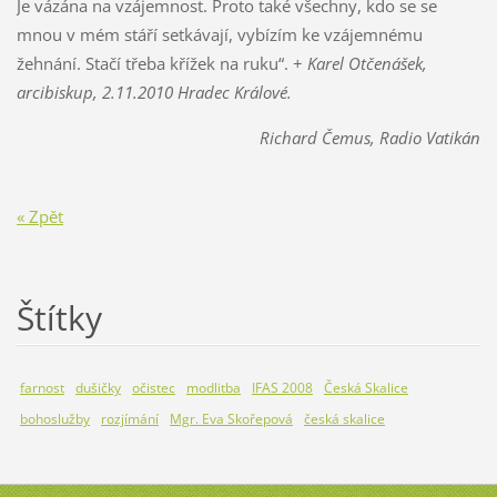
Je vázána na vzájemnost. Proto také všechny, kdo se se
mnou v mém stáří setkávají, vybízím ke vzájemnému
žehnání. Stačí třeba křížek na ruku“. +
Karel Otčenášek,
arcibiskup, 2.11.2010 Hradec Králové.
Richard Čemus, Radio Vatikán
« Zpět
Štítky
farnost
dušičky
očistec
modlitba
IFAS 2008
Česká Skalice
bohoslužby
rozjímání
Mgr. Eva Skořepová
česká skalice