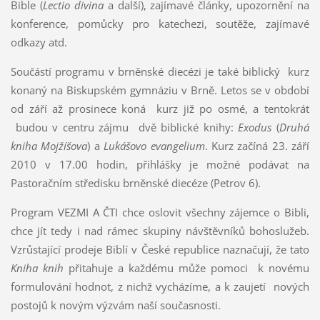
Bible (
Lectio divina
a další), zajímavé články, upozornění na
konference, pomůcky pro katechezi, soutěže, zajímavé
odkazy atd.
Součástí programu v brněnské diecézi je také biblický kurz
konaný na Biskupském gymnáziu v Brně. Letos se v období
od září až prosinece koná kurz již po osmé, a tentokrát
budou v centru zájmu dvě biblické knihy:
Exodus
(
Druhá
kniha Mojžíšova
) a
Lukášovo evangelium
. Kurz začíná 23. září
2010 v 17.00 hodin, přihlášky je možné podávat na
Pastoračním středisku brněnské diecéze (Petrov 6).
Program VEZMI A ČTI chce oslovit všechny zájemce o Bibli,
chce jít tedy i nad rámec skupiny návštěvníků bohoslužeb.
Vzrůstající prodeje Biblí v České republice naznačují, že tato
Kniha knih
přitahuje a každému může pomoci k novému
formulování hodnot, z nichž vycházíme, a k zaujetí nových
postojů k novým výzvám naší současnosti.