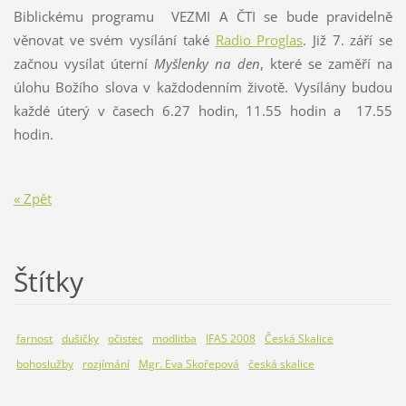
Biblickému programu VEZMI A ČTI se bude pravidelně
věnovat ve svém vysílání také
Radio Proglas
. Již 7. září se
začnou vysílat úterní
Myšlenky na den
, které se zaměří na
úlohu Božího slova v každodenním životě. Vysílány budou
každé úterý v časech 6.27 hodin, 11.55 hodin a 17.55
hodin.
« Zpět
Štítky
farnost
dušičky
očistec
modlitba
IFAS 2008
Česká Skalice
bohoslužby
rozjímání
Mgr. Eva Skořepová
česká skalice