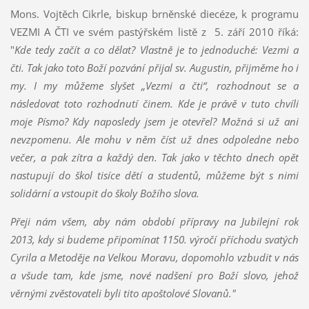
Mons. Vojtěch Cikrle, biskup brněnské diecéze, k programu
VEZMI A ČTI ve svém pastýřském listě z 5. září 2010 říká:
"
Kde tedy začít a co dělat? Vlastně je to jednoduché: Vezmi a
čti. Tak jako toto Boží pozvání přijal sv. Augustin, přijměme ho i
my. I my můžeme slyšet „Vezmi a čti“, rozhodnout se a
následovat toto rozhodnutí činem. Kde je právě v tuto chvíli
moje Písmo? Kdy naposledy jsem je otevřel? Možná si už ani
nevzpomenu. Ale mohu v něm číst už dnes odpoledne nebo
večer, a pak zítra a každý den. Tak jako v těchto dnech opět
nastupují do škol tisíce dětí a studentů, mů­žeme být s nimi
solidární a vstoupit do školy Božího slova.
Přeji nám všem, aby nám období přípravy na Jubilejní rok
2013, kdy si budeme připomí­nat 1150. výročí příchodu svatých
Cyrila a Metoděje na Velkou Moravu, dopomohlo vzbu­dit v nás
a všude tam, kde jsme, nové nadšení pro Boží slovo, jehož
věrnými zvěstovateli byli tito apoštolové Slovanů."