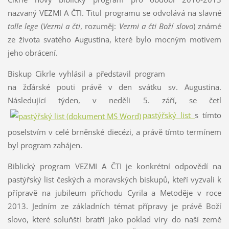
nazvaný VEZMI A ČTI. Titul programu se odvolává na slavné
tolle lege
(
Vezmi a čti
, rozuměj:
Vezmi a čti Boží slovo
) známé
ze života svatého Augustina, které bylo mocným motivem
jeho obrácení.
Biskup Cikrle vyhlásil a představil program
na žďárské pouti právě v den svátku sv. Augustina.
Následující týden, v neděli 5. září, se četl
pastýřský list
s tímto
poselstvím v celé brněnské diecézi, a právě tímto termínem
byl program zahájen.
Biblický program VEZMI A ČTI je konkrétní odpovědí na
pastýřský list českých a moravských biskupů, kteří vyzvali k
přípravě na jubileum příchodu Cyrila a Metoděje v roce
2013. Jedním ze základních témat přípravy je právě Boží
slovo, které soluňští bratři jako poklad víry do naší země