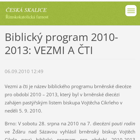
ČESKÁ SKALICE
Římskokatolická farnost
Biblický program 2010-
2013: VEZMI A ČTI
06.09.2010 12:49
Vezmi a čti je název biblického programu brněnské diecéze
pro období 2010 – 2013, který byl v brněnské diecézi
zahájen pastýřským listem biskupa Vojtěcha Cikrleho v
neděli 5. 9. 2010.
Brno: V sobotu 28. srpna na 2010 na 7. diecézní p
outi rodin
ve Žďáru nad Sázavou vyhlásil brněnský biskup Vojtěch
Cikrle nový biblický program pro období 2010-2013