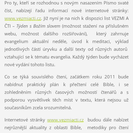
Pro ty, kteří se rozhodnou s novým nasazením Písmo svaté
číst, nabízejí řadu informací nové internetové stránky:
www.vezmiacti.cz
. Již nyní je na nich k dispozici list VEZMI A
ČTI
– Týden s Božím slovem
(možnost stažení na příslušném
webu, možnost dalšího rozšiřování), který zahrnuje
evangelium aktuální neděle, úvod k meditaci, výklad
jednotlivých částí úryvku a další texty od různých autorů
vztahující se k tématu evangelia. Každý týden bude vycházet
nové vydání tohoto listu.
Co se týká souvislého čtení, začátkem roku 2011 bude
nabídnut praktický plán k přečtení celé Bible, i se
zohledněním různých časových možností čtenářů a s
podporou vysvětlivek těch míst v textu, která nejsou už
současníkům zcela srozumitelná.
Internetové stránky
www.vezmiacti.cz
budou dále nabízet
nejrůznější aktuality z oblasti Bible, metodiky pro čtení