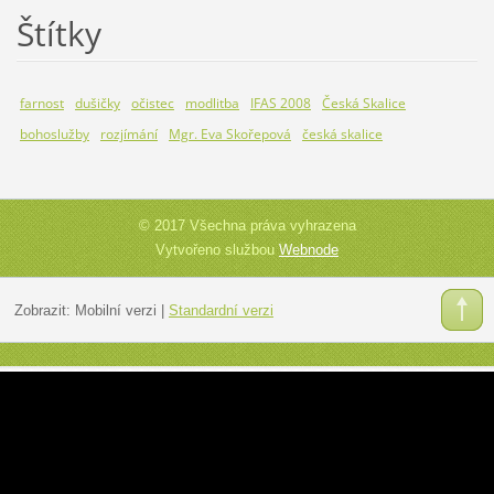
Štítky
farnost
dušičky
očistec
modlitba
IFAS 2008
Česká Skalice
bohoslužby
rozjímání
Mgr. Eva Skořepová
česká skalice
© 2017 Všechna práva vyhrazena
Vytvořeno službou
Webnode
Zobrazit:
Mobilní verzi
|
Standardní verzi