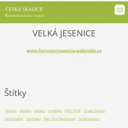
ČESKÁ SKALICE
Římskokatolická farnost
VELKÁ JESENICE
www.farnostvjesenice.webnode.cz
Štítky
farnost
dušičky
očistec
modlitba
IFAS 2008
Česká Skalice
bohoslužby
rozjímání
Mgr. Eva Skořepová
česká skalice