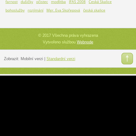
farnost
dušičky
očistec
modlitba
IFAS 2008
Česká Skalice
bohoslužby
rozjímání
Mgr. Eva Skořepová
česká skalice
© 2017 Všechna práva vyhrazena
Vytvořeno službou
Webnode
Zobrazit:
Mobilní verzi
|
Standardní verzi