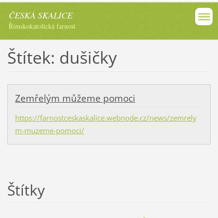
ČESKÁ SKALICE
Římskokatolická farnost
Štítek: dušičky
Zemřelým můžeme pomoci
https://farnostceskaskalice.webnode.cz/news/zemrely
m-muzeme-pomoci/
Štítky