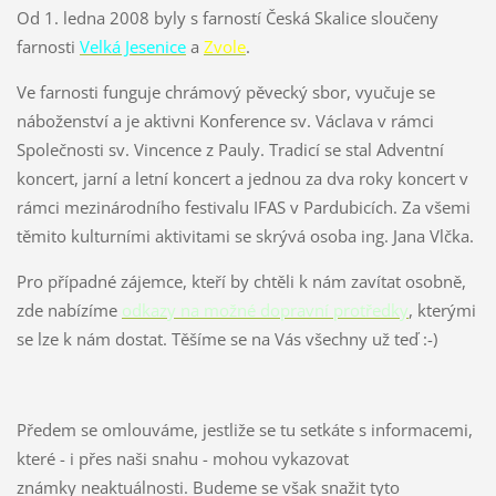
Od 1. ledna 2008 byly s farností Česká Skalice sloučeny
farnosti
Velká Jesenice
a
Zvole
.
Ve farnosti funguje chrámový pěvecký sbor, vyučuje se
náboženství a je aktivni Konference sv. Václava v rámci
Společnosti sv. Vincence z Pauly. Tradicí se stal Adventní
koncert, jarní a letní koncert a jednou za dva roky koncert v
rámci mezinárodního festivalu IFAS v Pardubicích. Za všemi
těmito kulturními aktivitami se skrývá osoba ing. Jana Vlčka.
Pro případné zájemce, kteří by chtěli k nám zavítat osobně,
zde nabízíme
odkazy na možné dopravní protředky
, kterými
se lze k nám dostat. Těšíme se na Vás všechny už teď :-)
Předem se omlouváme, jestliže se tu setkáte s informacemi,
které - i přes naši snahu - mohou vykazovat
známky neaktuálnosti. Budeme se však snažit tyto