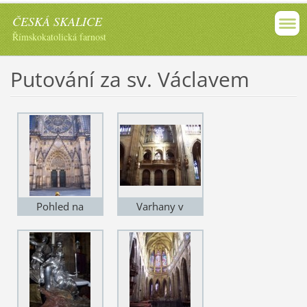
ČESKÁ SKALICE
Římskokatolická farnost
Putování za sv. Václavem
Pohled na
Varhany v
západní průčelí
katedrále
katedrály