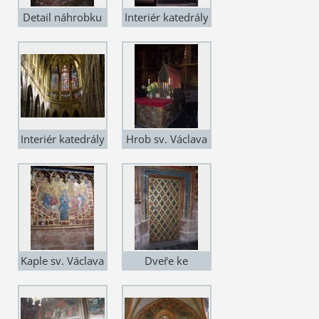
Detail náhrobku
Interiér katedrály
sv. Jana
Nepomuckého -
stříbro
Interiér katedrály
Hrob sv. Václava
2
Kaple sv. Václava
Dveře ke
4
korunovačním
klenotům