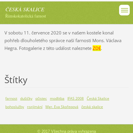
ČESKÁ SKALICE
Římskokatolická farnost
V sobotu 11. července 2020 se v našem kostele konal
pohřeb dlouholetého správce naší farnosti Mons. Václava
Hegra. Fotogalerie z této událost naleznete
ZDE
.
Štítky
farnost
dušičky
očistec
modlitba
IFAS 2008
Česká Skalice
bohoslužby
rozjímání
Mgr. Eva Skořepová
česká skalice
© 2017 Všechna práva vyhrazena