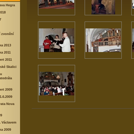
lava Hegra
2018
7
í zvonění
rka 2013
rka 2011
ert 2011
ské Skalici
lu
tedrála
ert 2009
1.6.2009
rata Nova
09
. Václavem
rka 2009