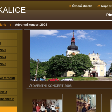
Úvodní stránka
Mapa st
KALICE
Řím
lerie
Adventní koncert 2008
I
2025
2024
2022
ve farnosti
A
DVENTNÍ KONCERT 2008
ÍZKO
Vincence z