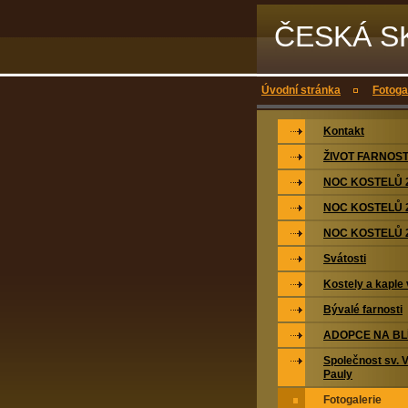
ČESKÁ S
Úvodní stránka
Fotoga
Kontakt
ŽIVOT FARNOST
NOC KOSTELŮ 
NOC KOSTELŮ 
NOC KOSTELŮ 
Svátosti
Kostely a kaple 
Bývalé farnosti
ADOPCE NA BL
Společnost sv. 
Pauly
Fotogalerie