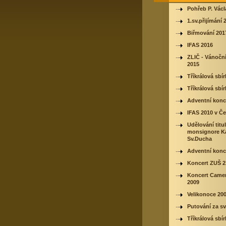
Pohřeb P. Vác
1.sv.přijímání 
Biřmování 201
IFAS 2016
ZLIČ - Vánočn
2015
Tříkrálová sbí
Tříkrálová sbí
Adventní konc
IFAS 2010 v Če
Udělování titu
monsignore Ka
Sv.Ducha
Adventní konc
Koncert ZUŠ 2
Koncert Came
2009
Velikonoce 20
Putování za sv
Tříkrálová sbí