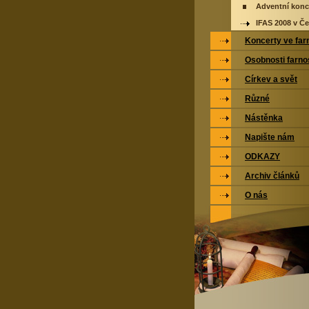
Adventní konc
IFAS 2008 v Če
Koncerty ve far
Osobnosti farno
Církev a svět
Různé
Nástěnka
Napište nám
ODKAZY
Archiv článků
O nás