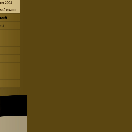
ert 2008
ské Skalici
nosti
sti