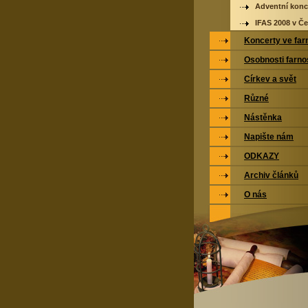
Adventní konc
IFAS 2008 v Če
Koncerty ve far
Osobnosti farno
Církev a svět
Různé
Nástěnka
Napište nám
ODKAZY
Archiv článků
O nás