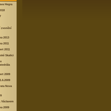
lava Hegra
2018
7
í zvonění
rka 2013
rka 2011
ert 2011
ské Skalici
lu
tedrála
ert 2009
1.6.2009
rata Nova
09
. Václavem
rka 2009