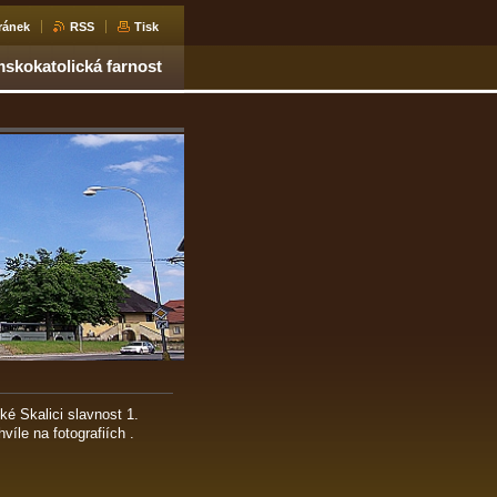
ránek
RSS
Tisk
skokatolická farnost
ké Skalici slavnost 1.
íle na fotografiích .