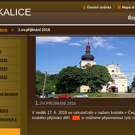
Úvodní stránka
Mapa st
KALICE
Řím
lerie
1.sv.přijímání 2018
I
2025
2024
2022
ve farnosti
1.
SV.PŘIJÍMÁNÍ 2018
ÍZKO
V neděli 17. 6. 2018 se uskutečnilo v našem kostele v Čes
svatého přijímání dětí.
ZDE
si můžeme připomenout tyto chv
Vincence z