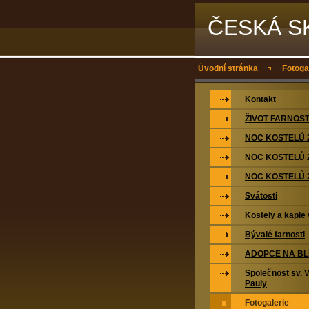
ČESKÁ S
Úvodní stránka
Fotoga
Kontakt
ŽIVOT FARNOST
NOC KOSTELŮ 
NOC KOSTELŮ 
NOC KOSTELŮ 
Svátosti
Kostely a kaple 
Bývalé farnosti
ADOPCE NA BL
Společnost sv. 
Pauly
Fotogalerie