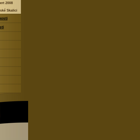
ert 2008
ské Skalici
nosti
sti