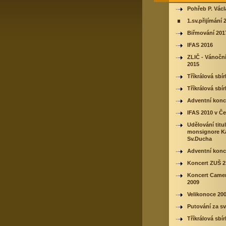
Pohřeb P. Vác
1.sv.přijímání 
Biřmování 201
IFAS 2016
ZLIČ - Vánočn
2015
Tříkrálová sbí
Tříkrálová sbí
Adventní konc
IFAS 2010 v Če
Udělování titu
monsignore Ka
Sv.Ducha
Adventní konc
Koncert ZUŠ 2
Koncert Came
2009
Velikonoce 20
Putování za sv
Tříkrálová sbí