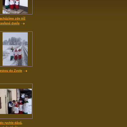
acházíme zde též
tevřené dveře
estou do Zvole
do rychle dává,