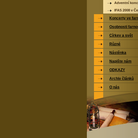
Adventní konc
IFAS 2008 v Če
Koncerty ve far
Osobnosti farno
Církev a svět
Různé
Nástěnka
Napište nám
ODKAZY
Archiv článků
O nás