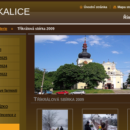
Úvodní stránka
Mapa st
KALICE
Řím
lerie
Tříkrálová sbírka 2009
I
2025
2024
2022
ve farnosti
T
ŘÍKRÁLOVÁ SBÍRKA 2009
ÍZKO
Vincence z