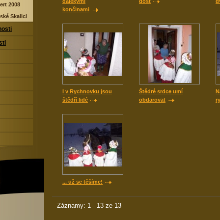
dalekými
dost
d
ert 2008
končinami
ské Skalici
nosti
sti
I v Rychnovku jsou
Štědré srdce umí
N
štědří lidé
obdarovat
r
... už se těšíme!
Záznamy: 1 - 13 ze 13