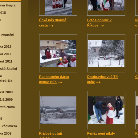
lava Hegra
2018
7
Čeká nás dlouhá
Letos poprvé v
N
cesta
Říkově
o
í zvonění
rka 2013
rka 2011
ert 2011
ské Skalici
lu
Radostného dárce
Doubravice vítá Tři
C
tedrála
miluje Bůh
krále
ert 2009
1.6.2009
rata Nova
09
. Václavem
rka 2009
Králové putují
Peněz není nikdy
K