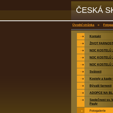
ČESKÁ S
Úvodní stránka
Fotoga
Kontakt
ŽIVOT FARNOST
NOC KOSTELŮ 
NOC KOSTELŮ 
NOC KOSTELŮ 
Svátosti
Kostely a kaple 
Bývalé farnosti
ADOPCE NA BL
Společnost sv. 
Pauly
Fotogalerie