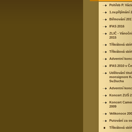
Pohřeb P. Vác
1.sv.přijímání 
Biřmování 201
IFAS 2016
ZLIČ - Vánočn
2015
Tříkrálová sbí
Tříkrálová sbí
Adventní konc
IFAS 2010 v Če
Udělování titu
monsignore Ka
Sv.Ducha
Adventní konc
Koncert ZUŠ 2
Koncert Came
2009
Velikonoce 20
Putování za sv
Tříkrálová sbí