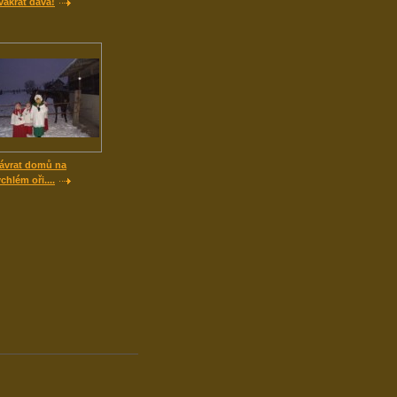
vakrát dává!
ávrat domů na
ychlém oři....