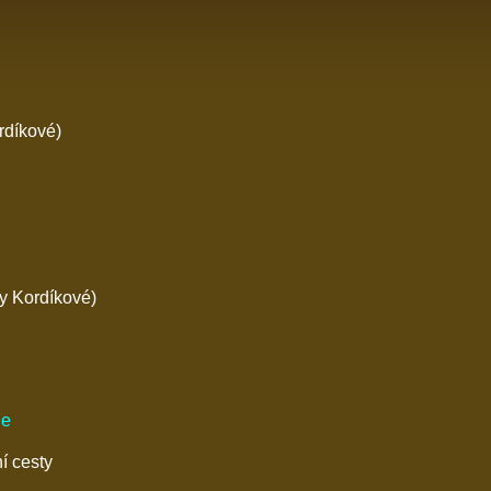
íkové)
Kordíkové)
ie
í cesty