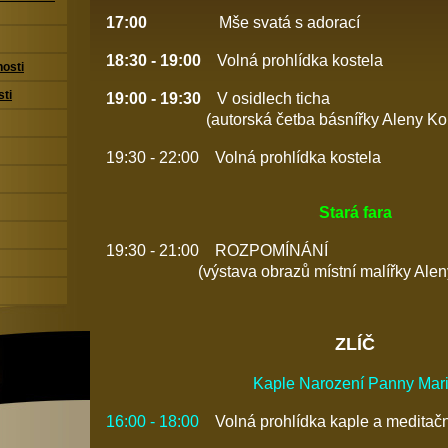
17:00
Mše svatá s adorací
18:30 - 19:00
Volná prohlídka kostela
nosti
sti
19:00 - 19:30
V osidlech ticha
(autorská četba básnířky Aleny Kord
19:30 - 22:00 Volná prohlídka kostela
Stará fara
19:30 - 21:00
ROZPOMÍNÁNÍ
(výstava obrazů místní malířky Aleny 
ZLÍČ
Kaple Narození Panny Mar
16:00 - 18:00
Volná prohlídka kaple a meditačn