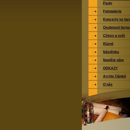
Pauly
Fotogalerie
Koncerty ve far
Osobnosti farno
Církev a svět
Různé
Nástěnka
Napište nám
ODKAZY
Archiv článků
O nás