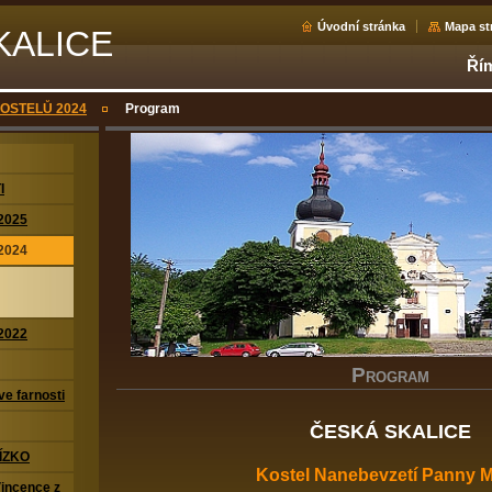
Úvodní stránka
Mapa st
KALICE
Řím
OSTELŮ 2024
Program
I
2025
2024
2022
P
ROGRAM
ve farnosti
ČESKÁ SKALICE
ÍZKO
Kostel Nanebevzetí Panny M
Vincence z