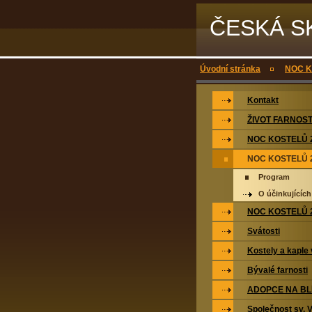
ČESKÁ S
Úvodní stránka
NOC K
Kontakt
ŽIVOT FARNOST
NOC KOSTELŮ 
NOC KOSTELŮ 
Program
O účinkujících
NOC KOSTELŮ 
Svátosti
Kostely a kaple 
Bývalé farnosti
ADOPCE NA BL
Společnost sv. 