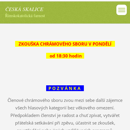
ČESKÁ SKALICE
Římskokatolická farnost
ZKOUŠKA CHRÁMOVÉHO SBORU V PONDĚLÍ
od 18:30 hodin
P O Z V Á N K A
Členové chrámového sboru zvou mezi sebe další zájemce
všech hlasových kategorií bez věkového omezení.
Předpokladem členství je radost a chuť zpívat, vytvářet
přátelská setkávání při zpěvu, účastnit se zkoušek,