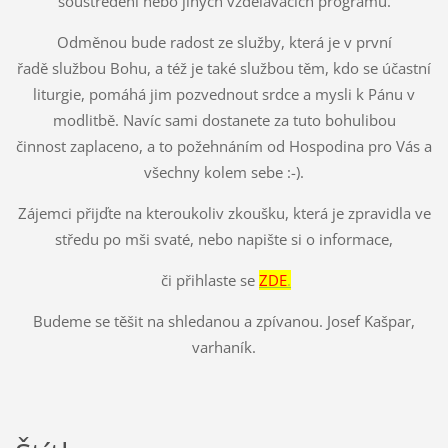
soustředění nebo jiných vzdělávacích programů.
Odměnou bude radost ze služby, která je v první
řadě službou Bohu, a též je také službou těm, kdo se účastní
liturgie, pomáhá jim pozvednout srdce a mysli k Pánu v
modlitbě. Navíc sami dostanete za tuto bohulibou
činnost zaplaceno, a to požehnáním od Hospodina pro Vás a
všechny kolem sebe :-).
Zájemci přijďte na kteroukoliv zkoušku, která je zpravidla ve
středu po mši svaté, nebo napište si o informace,
či přihlaste se
ZDE
.
Budeme se těšit na shledanou a zpívanou. Josef Kašpar,
varhaník.