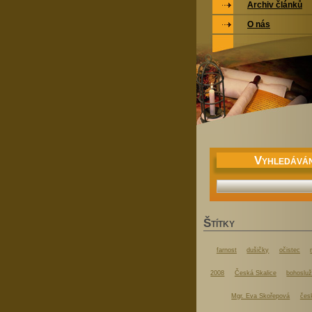
Archiv článků
O nás
V
YHLEDÁVÁN
Š
TÍTKY
farnost
dušičky
očistec
2008
Česká Skalice
bohoslu
Mgr. Eva Skořepová
čes