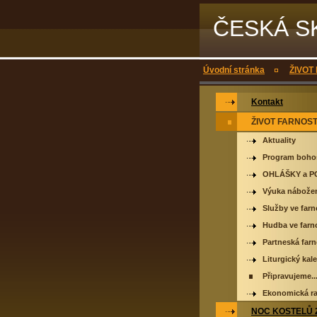
ČESKÁ S
Úvodní stránka
ŽIVOT
Kontakt
ŽIVOT FARNOST
Aktuality
Program boho
OHLÁŠKY a 
Výuka nábožen
Služby ve farn
Hudba ve farn
Partneská fa
Liturgický kal
Připravujeme..
Ekonomická ra
NOC KOSTELŮ 