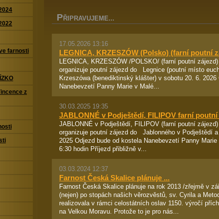
2024
P
ŘIPRAVUJEME...
2022
17.05.2026 13:16
ve farnosti
LEGNICA, KRZESZÓW (Polsko) (farní poutní z
LEGNICA, KRZESZÓW /POLSKO/ (farní poutní zájezd) 
organizuje poutní zájezd do Legnice (poutní místo euch
Krzeszówa (benediktinský klášter) v sobotu 20. 6. 2026
ÍZKO
Nanebevzetí Panny Marie v Malé...
Vincence z
30.03.2025 19:35
JABLONNÉ v Podještědí, FILIPOV farní poutní
JABLONNÉ v Podještědí, FILIPOV (farní poutní zájezd)
nosti
organizuje poutní zájezd do Jablonného v Podještědí a 
2025 Odjezd bude od kostela Nanebevzetí Panny Marie 
sti
6:30 hodin Příjezd přibližně v...
03.03.2024 12:37
Farnost Česká Skalice plánuje ...
Farnost Česká Skalice plánuje na rok 2013 /zřejmě v zář
(nejen) po stopách našich věrozvěstů, sv. Cyrila a Metodě
realizovala v rámci celostátních oslav 1150. výročí příc
na Velkou Moravu. Protože to je pro nás...