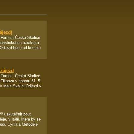
ájezd)
Farnost Česká Skalice
aristického zázraku) a
 Odjezd bude od kostela
 zájezd
 Farnost Česká Skalice
Filipova v sobotu 31. 5.
v Malé Skalici Odjezd v
í/ uskutečnit pouť
je, v Itálii, která by se
hodu Cyrila a Metoděje