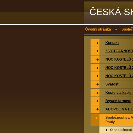
ČESKÁ S
Úvodní stránka
Společ
Kontakt
ŽIVOT FARNOST
NOC KOSTELŮ 
NOC KOSTELŮ 
NOC KOSTELŮ 
Svátosti
Kostely a kaple 
Bývalé farnosti
ADOPCE NA BL
Společnost sv. 
Pauly
O společnosti 