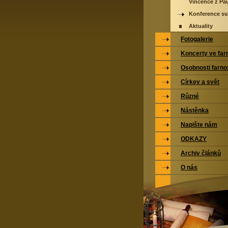
Vincence z Pa
Konference sv.
Aktuality
Fotogalerie
Koncerty ve far
Osobnosti farno
Církev a svět
Různé
Nástěnka
Napište nám
ODKAZY
Archiv článků
O nás