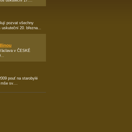
os uskuteční 17....
lují pozvat všechny
 uskuteční 20. března...
dlinou
. Václava v ČESKÉ
...
2009 pouť na starobylé
mše sv....