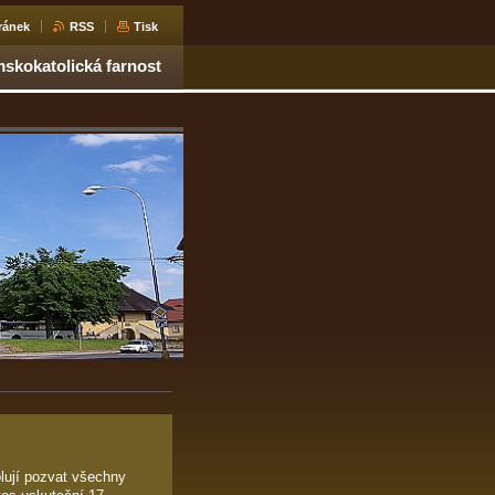
ránek
RSS
Tisk
skokatolická farnost
lují pozvat všechny