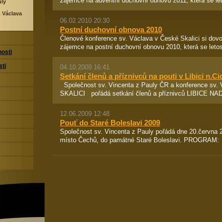
zájemce na adventní duchovní obnovu 2011, která se let
uly
 Václava
06.02.2010 20:30
Postní duchovní obnova 2010
Členové konference sv. Václava v České Skalici si dovo
zájemce na postní duchovní obnovu 2010, která se letos
nosti
sti
04.10.2009 16:41
Setkání členů a příznivců na pouti v Libici n.Ci
Společnost sv. Vincenta z Pauly ČR a konference sv
SKALICI pořádá setkání členů a příznivců LIBICE NAD
12.06.2009 12:48
Pouť do Staré Boleslavi 2009
Společnost sv. Vincenta z Pauly pořádá dne 20.června 
místo Čechů, do památné Staré Boleslavi. PROGRAM: 