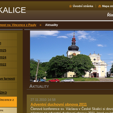
Úvodní stránka
Mapa st
KALICE
Řím
nost sv. Vincence z Pauly
Aktuality
I
2025
2024
2022
ve farnosti
A
KTUALITY
ÍZKO
27.11.2010 14:58
Vincence z
Adventní duchovní obnova 2011
Členové konference sv. Václava v České Skalici si dovo
sv.