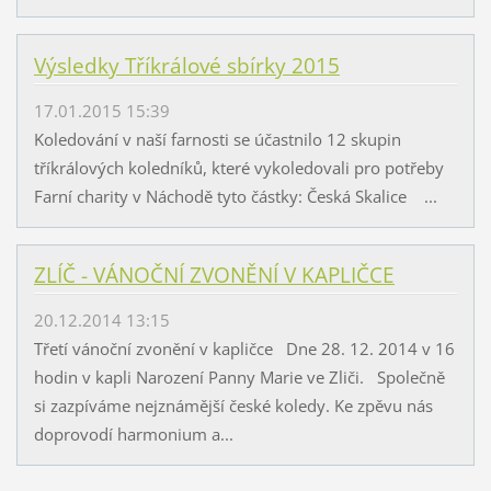
Výsledky Tříkrálové sbírky 2015
17.01.2015 15:39
Koledování v naší farnosti se účastnilo 12 skupin
tříkrálových koledníků, které vykoledovali pro potřeby
Farní charity v Náchodě tyto částky: Česká Skalice ...
ZLÍČ - VÁNOČNÍ ZVONĚNÍ V KAPLIČCE
20.12.2014 13:15
Třetí vánoční zvonění v kapličce Dne 28. 12. 2014 v 16
hodin v kapli Narození Panny Marie ve Zliči. Společně
si zazpíváme nejznámější české koledy. Ke zpěvu nás
doprovodí harmonium a...