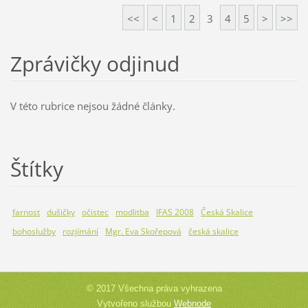
<<
<
1
2
3
4
5
>
>>
Zprávičky odjinud
V této rubrice nejsou žádné články.
Štítky
farnost
dušičky
očistec
modlitba
IFAS 2008
Česká Skalice
bohoslužby
rozjímání
Mgr. Eva Skořepová
česká skalice
© 2017 Všechna práva vyhrazena
Vytvořeno službou
Webnode