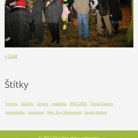
« Zpět
Štítky
farnost
dušičky
očistec
modlitba
IFAS 2008
Česká Skalice
bohoslužby
rozjímání
Mgr. Eva Skořepová
česká skalice
© 2017 Všechna práva vyhrazena