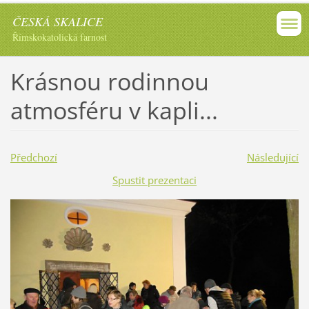
ČESKÁ SKALICE
Římskokatolická farnost
Krásnou rodinnou
atmosféru v kapli...
Předchozí
Následující
Spustit prezentaci