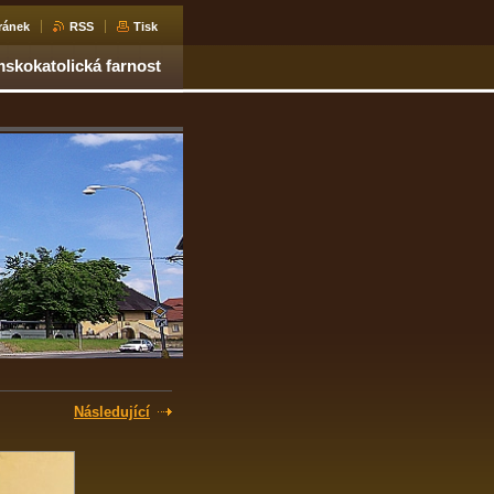
ránek
RSS
Tisk
skokatolická farnost
Následující