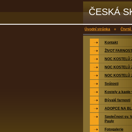
ČESKÁ S
Úvodní stránka
Čtvrté
Kontakt
ŽIVOT FARNOST
NOC KOSTELŮ 
NOC KOSTELŮ 
NOC KOSTELŮ 
Svátosti
Kostely a kaple 
Bývalé farnosti
ADOPCE NA BL
Společnost sv. 
Pauly
Fotogalerie