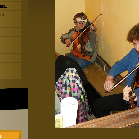
nosti
sti
Í