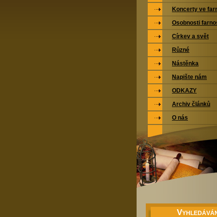
Koncerty ve far
Osobnosti farno
Církev a svět
Různé
Nástěnka
Napište nám
ODKAZY
Archiv článků
O nás
V
YHLEDÁVÁN