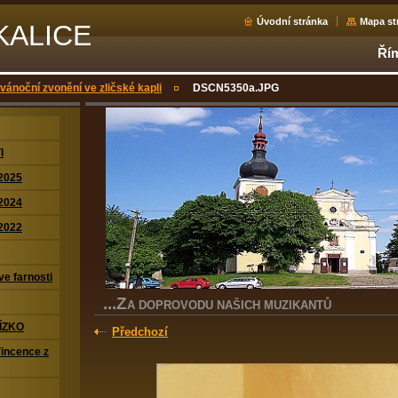
Úvodní stránka
Mapa st
KALICE
Řím
 vánoční zvonění ve zličské kapli
DSCN5350a.JPG
I
2025
2024
2022
ve farnosti
...Z
A DOPROVODU NAŠICH MUZIKANTŮ
ÍZKO
Předchozí
Vincence z