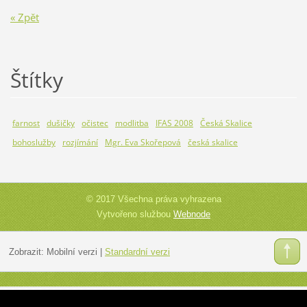
« Zpět
Štítky
farnost
dušičky
očistec
modlitba
IFAS 2008
Česká Skalice
bohoslužby
rozjímání
Mgr. Eva Skořepová
česká skalice
© 2017 Všechna práva vyhrazena
Vytvořeno službou
Webnode
Zobrazit:
Mobilní verzi
|
Standardní verzi