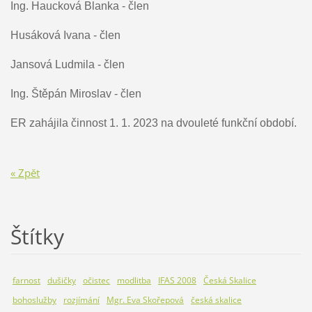
Ing. Haucková Blanka - člen
Husáková Ivana - člen
Jansová Ludmila - člen
Ing. Štěpán Miroslav - člen
ER zahájila činnost 1. 1. 2023 na dvouleté funkční období.
« Zpět
Štítky
farnost
dušičky
očistec
modlitba
IFAS 2008
Česká Skalice
bohoslužby
rozjímání
Mgr. Eva Skořepová
česká skalice