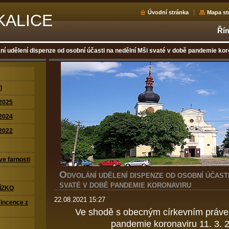
Úvodní stránka
Mapa st
KALICE
Řím
ní udělení dispenze od osobní účasti na nedělní Mši svaté v době pandemie kor
I
2025
2024
2022
ve farnosti
O
DVOLÁNÍ UDĚLENÍ DISPENZE OD OSOBNÍ ÚČASTI
SVATÉ V DOBĚ PANDEMIE KORONAVIRU
ÍZKO
22.08.2021 15:27
Vincence z
Ve shodě s obecným církevním práv
pandemie koronaviru 11. 3. 