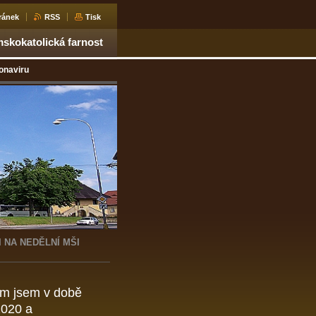
ránek
RSS
Tisk
skokatolická farnost
onaviru
 NA NEDĚLNÍ MŠI
em jsem v době
2020 a