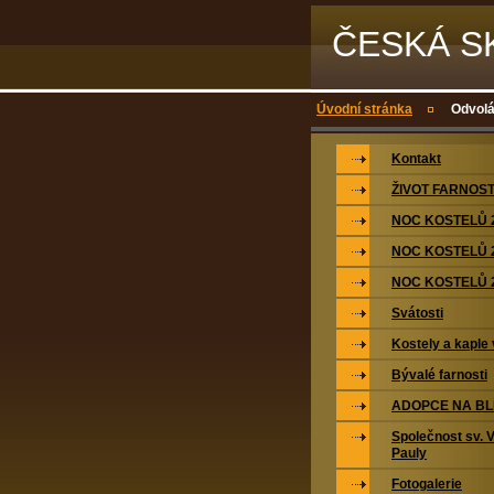
ČESKÁ S
Úvodní stránka
Odvolá
Kontakt
ŽIVOT FARNOST
NOC KOSTELŮ 
NOC KOSTELŮ 
NOC KOSTELŮ 
Svátosti
Kostely a kaple 
Bývalé farnosti
ADOPCE NA BL
Společnost sv. 
Pauly
Fotogalerie