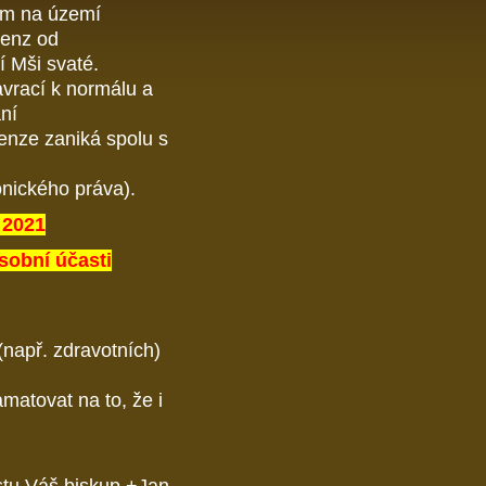
cím na území
penz od
í Mši svaté.
vrací k normálu a
ní
enze zaniká spolu s
nického práva).
. 2021
sobní účasti
(např. zdravotních)
matovat na to, že i