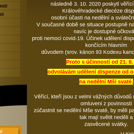
následně 3. 10. 2020 poskytl věří
nosti
Královéhradecké diecéze dis
sti
osobní účasti na nedělní
a svátečn
V současné době se situace postupně na
navíc je dostupné očková
proti nemoci covid
-
19. Účinek udělení disp
končícím hlavním
důvodem (srov. kánon 93 Kodexu kano
Proto s účinností o
d 21. 8
odvolávám udělení dispenze od o
na nedělní Mši svaté.
Věřící, kteří jsou z velmi vážných důvodů 
omluveni z povinnosti
zúčastnit se nedělní Mše svaté, by měli pa
tak mají světit neděli a
zasv
ěcené svátky.
Í