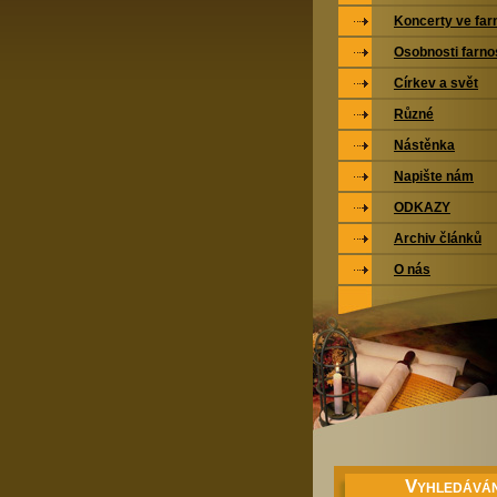
Koncerty ve far
Osobnosti farno
Církev a svět
Různé
Nástěnka
Napište nám
ODKAZY
Archiv článků
O nás
V
YHLEDÁVÁN