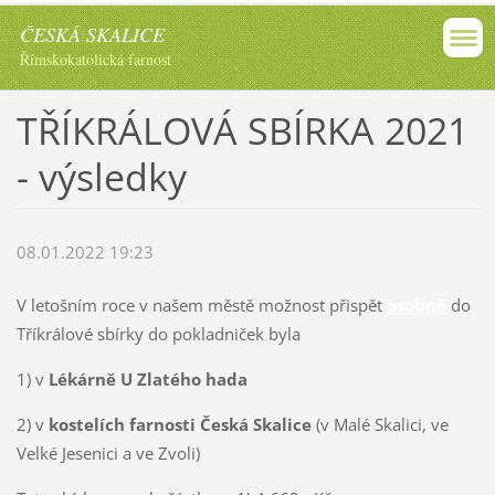
ČESKÁ SKALICE
Římskokatolická farnost
TŘÍKRÁLOVÁ SBÍRKA 2021
- výsledky
08.01.2022 19:23
V letošním roce v našem městě možnost přispět
osobně
do
Tříkrálové sbírky do pokladniček byla
1) v
Lékárně U Zlatého hada
2) v
kostelích farnosti Česká Skalice
(v Malé Skalici, ve
Velké Jesenici a ve Zvoli)