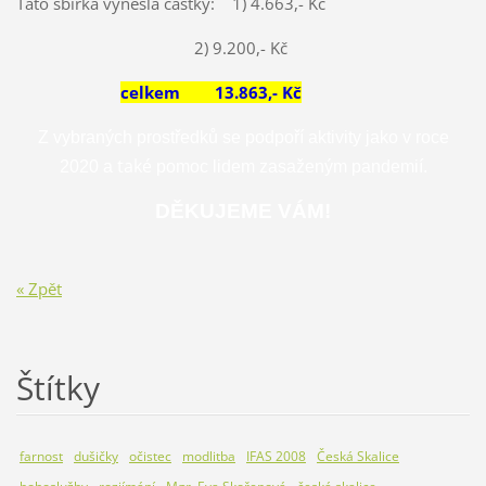
Tato sbírka vynesla částky: 1) 4.663,- Kč
2) 9.200,- Kč
celkem 13.863,- Kč
Z
vybraných prostředků se
podpoř
í
aktivity jako v
roce
také
2020
a
pomoc lidem zasaženým
pandemií.
DĚKUJEME VÁM!
« Zpět
Štítky
farnost
dušičky
očistec
modlitba
IFAS 2008
Česká Skalice