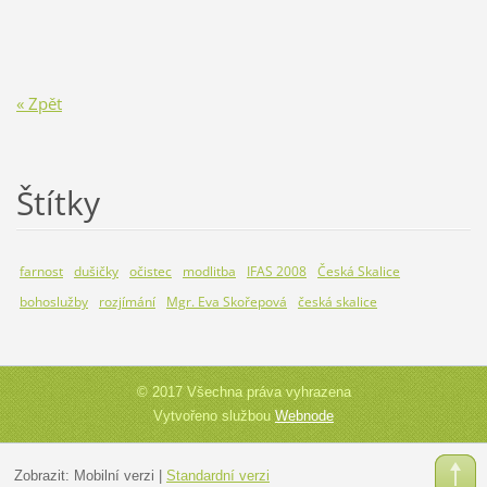
« Zpět
Štítky
farnost
dušičky
očistec
modlitba
IFAS 2008
Česká Skalice
bohoslužby
rozjímání
Mgr. Eva Skořepová
česká skalice
© 2017 Všechna práva vyhrazena
Vytvořeno službou
Webnode
Zobrazit:
Mobilní verzi
|
Standardní verzi