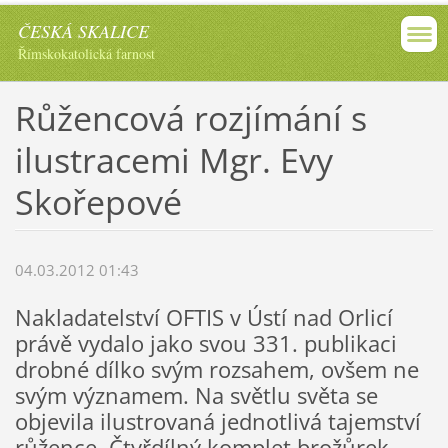
ČESKÁ SKALICE
Římskokatolická farnost
Růžencová rozjímání s
ilustracemi Mgr. Evy
Skořepové
04.03.2012 01:43
Nakladatelství OFTIS v Ústí nad Orlicí
právě vydalo jako svou 331. publikaci
drobné dílko svým rozsahem, ovšem ne
svým významem. Na světlu světa se
objevila ilustrovaná jednotlivá tajemství
růžence. Čtyřdílný komplet brožůrek