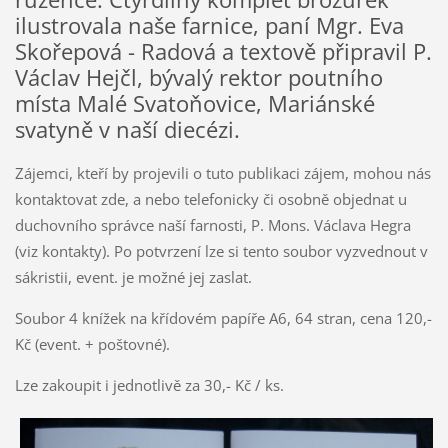
ilustrovala naše farnice, paní Mgr. Eva
Skořepová - Radová a textově připravil P.
Václav Hejčl, bývalý rektor poutního
místa Malé Svatoňovice, Mariánské
svatyně v naší diecézi.
Zájemci, kteří by projevili o tuto publikaci zájem, mohou nás
kontaktovat zde, a nebo telefonicky či osobně objednat u
duchovního správce naší farnosti, P. Mons. Václava Hegra
(viz kontakty). Po potvrzení lze si tento soubor vyzvednout v
sákristii, event. je možné jej zaslat.
Soubor 4 knížek na křídovém papíře A6, 64 stran, cena 120,-
Kč (event. + poštovné).
Lze zakoupit i jednotlivě za 30,- Kč / ks.