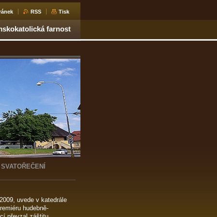
ránek
RSS
Tisk
skokatolická farnost
Í SVATOŘEČENÍ
2009, uvede v katedrále
premiéru hudebně-
cí převzal záštitu