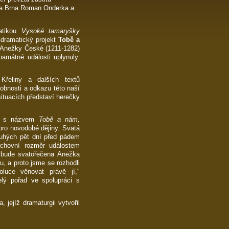
sta Brna Roman Onderka a
atikou
Vysoké tamaryšky
dramatický projekt
Tobě a
í Anežky České (1211-1282)
památné události uplynuly.
Křeliny a dalších textů
obnosti a odkazu této naší
ituacích představí herečky
era s názvem
Tobě a nám,
pro novodobé dějiny. Svatá
uhých pět dní před pádem
uchovní rozměr událostem
 bude svatořečena Anežka
, a proto jsme se rozhodli
luce věnovat právě jí,"
elý pořad ve spolupráci s
jejíž dramaturgii vytvořil