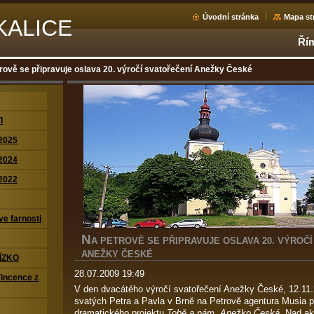
Úvodní stránka
Mapa st
KALICE
Řím
rově se připravuje oslava 20. výročí svatořečení Anežky České
I
2025
2024
2022
ve farnosti
N
A PETROVĚ SE PŘIPRAVUJE OSLAVA 20. VÝROČ
ANEŽKY ČESKÉ
ÍZKO
28.07.2009 19:49
Vincence z
V den dvacátého výročí svatořečení Anežky České, 12.11.
svatých Petra a Pavla v Brně na Petrově agentura Musia 
dramatického projektu
Tobě a nám, Anežko Česká
. Nad ak