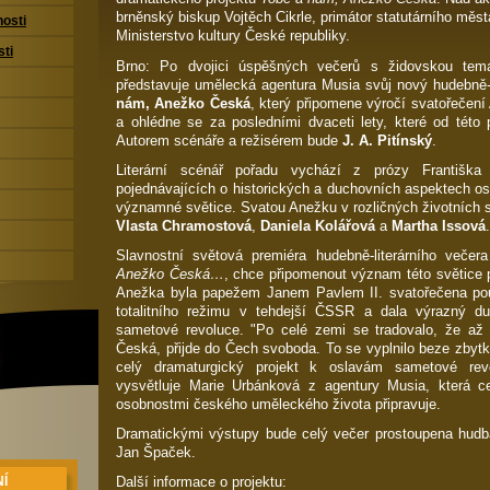
brněnský biskup Vojtěch Cikrle, primátor statutárního mě
nosti
Ministerstvo kultury České republiky.
sti
Brno: Po dvojici úspěšných večerů s židovskou tem
představuje umělecká agentura Musia svůj nový hudebně-
nám, Anežko Česká
, který připomene výročí svatořečen
a ohlédne se za posledními dvaceti lety, které od této 
Autorem scénáře a režisérem bude
J. A. Pitínský
.
Literární scénář pořadu vychází z prózy Františka 
pojednávajících o historických a duchovních aspektech os
významné světice. Svatou Anežku v rozličných životních s
Vlasta Chramostová
,
Daniela Kolářová
a
Martha Issová
.
Slavnostní světová premiéra hudebně-literárního več
Anežko Česká…
, chce připomenout význam této světice 
Anežka byla papežem Janem Pavlem II. svatořečena po
totalitního režimu v tehdejší ČSSR a dala výrazný d
sametové revoluce. "Po celé zemi se tradovalo, že až
Česká, přijde do Čech svoboda. To se vyplnilo beze zbytku
celý dramaturgický projekt k oslavám sametové revo
vysvětluje Marie Urbánková z agentury Musia, která c
osobnostmi českého uměleckého života připravuje.
Dramatickými výstupy bude celý večer prostoupena hudba, 
Jan Špaček.
Další informace o projektu:
Í