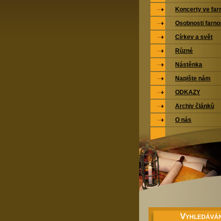
Koncerty ve far
Osobnosti farno
Církev a svět
Různé
Nástěnka
Napište nám
ODKAZY
Archiv článků
O nás
V
YHLEDÁVÁN