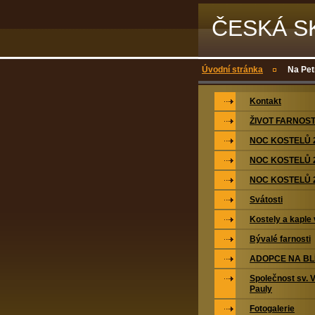
ČESKÁ S
Úvodní stránka
Na Pet
Kontakt
ŽIVOT FARNOST
NOC KOSTELŮ 
NOC KOSTELŮ 
NOC KOSTELŮ 
Svátosti
Kostely a kaple 
Bývalé farnosti
ADOPCE NA BL
Společnost sv. 
Pauly
Fotogalerie