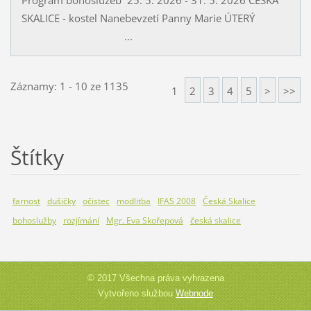
SKALICE - kostel Nanebevzetí Panny Marie ÚTERÝ
...
Záznamy: 1 - 10 ze 1135
1
2
3
4
5
>
>>
Štítky
farnost
dušičky
očistec
modlitba
IFAS 2008
Česká Skalice
bohoslužby
rozjímání
Mgr. Eva Skořepová
česká skalice
© 2017 Všechna práva vyhrazena
Vytvořeno službou
Webnode