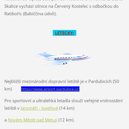
Skalice vychází silnice na Červený Kostelec s odbočkou do
Ratibořic (Babiččina údolí).
LETECKY:
Nejbližší mezinárodní dopravní letiště je v Pardubicích (50
km)
https://www.airport-pardubice.cz/
Pro sportovní a ultralehká letadla slouží veřejné vnitrostátní
letiště v
Jaroměři - Josefově
(14 km)
a
Novém Městě nad Metují
(12 km).