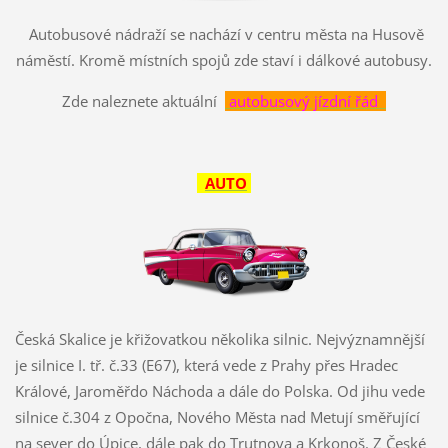
Autobusové nádraží se nachází v centru města na Husově
náměstí. Kromě místních spojů zde staví i dálkové autobusy.
Zde naleznete aktuální
autobusový jízdní řád
AUTO
Česká Skalice je křižovatkou několika silnic. Nejvýznamnější
je silnice I. tř. č.33 (E67), která vede z Prahy přes Hradec
Králové, Jaroměřdo Náchoda a dále do Polska. Od jihu vede
silnice č.304 z Opočna, Nového Města nad Metují směřující
na sever do Úpice, dále pak do Trutnova a Krkonoš. Z České