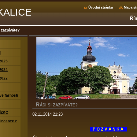
Úvodní stránka
Mapa st
KALICE
Řím
i zazpíváte?
I
2025
2024
2022
ve farnosti
R
ÁDI SI ZAZPÍVÁTE?
ÍZKO
02.11.2014 21:23
Vincence z
P O Z V Á N K A