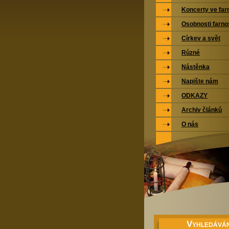
Koncerty ve far
Osobnosti farno
Církev a svět
Různé
Nástěnka
Napište nám
ODKAZY
Archiv článků
O nás
V
YHLEDÁVÁN