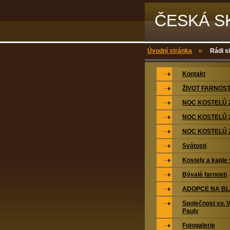
ČESKÁ S
Úvodní stránka
Rádi s
Kontakt
ŽIVOT FARNOST
NOC KOSTELŮ 
NOC KOSTELŮ 
NOC KOSTELŮ 
Svátosti
Kostely a kaple 
Bývalé farnosti
ADOPCE NA BL
Společnost sv. 
Pauly
Fotogalerie