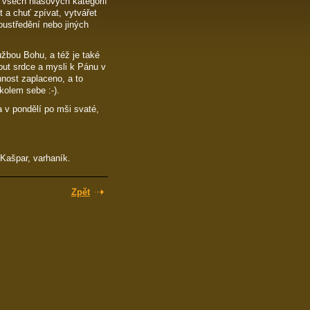
všech hlasových kategorií
 a chuť zpívat, vytvářet
oustředění nebo jiných
užbou Bohu, a též je také
out srdce a mysli k Pánu v
nnost zaplaceno, a to
olem sebe :-).
a v pondělí po mši svaté,
Kašpar, varhaník.
Zpět