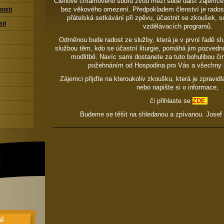
Členové chrámového sboru zvou mezi sebe další zájemce 
bez věkového omezení. Předpokladem členství je radost
nosti
přátelská setkávání při zpěvu, účastnit se zkoušek, s
sti
vzdělávacích programů.
Odměnou bude radost ze služby, která je v první řadě sl
službou těm, kdo se účastní liturgie, pomáhá jim pozvedn
modlitbě. Navíc sami dostanete za tuto bohulibou či
požehnáním od Hospodina pro Vás a všechny k
Zájemci přijďte na kteroukoliv zkoušku, která je zpravidl
nebo napište si o informace,
či přihlaste se
ZDE
.
Budeme se těšit na shledanou a zpívanou. Josef 
Í