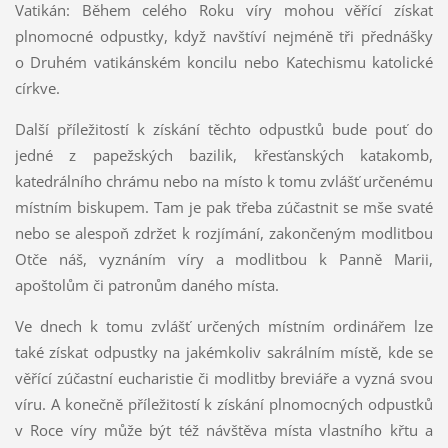
Vatikán: Během celého Roku víry mohou věřící získat
plnomocné odpustky, když navštíví nejméně tři přednášky
o Druhém vatikánském koncilu nebo Katechismu katolické
církve.
Další příležitostí k získání těchto odpustků bude pouť do
jedné z papežských bazilik, křesťanských katakomb,
katedrálního chrámu nebo na místo k tomu zvlášť určenému
místním biskupem. Tam je pak třeba zúčastnit se mše svaté
nebo se alespoň zdržet k rozjímání, zakončeným modlitbou
Otče náš, vyznáním víry a modlitbou k Panně Marii,
apoštolům či patronům daného místa.
Ve dnech k tomu zvlášť určených místním ordinářem lze
také získat odpustky na jakémkoliv sakrálním místě, kde se
věřící zúčastní eucharistie či modlitby breviáře a vyzná svou
víru. A konečně příležitostí k získání plnomocných odpustků
v Roce víry může být též návštěva místa vlastního křtu a