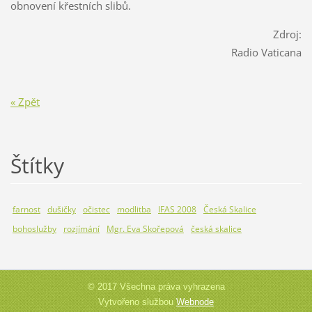
obnovení křestních slibů.
Zdroj:
Radio Vaticana
« Zpět
Štítky
farnost
dušičky
očistec
modlitba
IFAS 2008
Česká Skalice
bohoslužby
rozjímání
Mgr. Eva Skořepová
česká skalice
© 2017 Všechna práva vyhrazena
Vytvořeno službou
Webnode