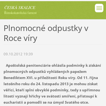
ČESKÁ SKALICE
Římskokatolická farnost
Plnomocné odpustky v
Roce víry
09.10.2012 19:39
Apoštolská penitenciárie ohlásila podmínky k získání
plnomocných odpustků vyhlášených papežem
Benediktem XVI. u příležitosti Roku víry. Od 11. října
letošního roku do 24. listopadu 2013 je mohou získat
věřící, kteří splní obvyklé podmínky, tedy s upřímnou
lítostí vyznají hříchy ve svátosti smíření, přistoupí k
eucharistii a pomodlí se na úmysl Svatého otce.