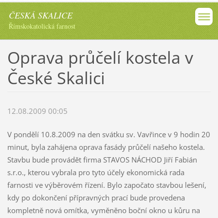
ČESKÁ SKALICE
Římskokatolická farnost
Oprava průčelí kostela v
České Skalici
12.08.2009 00:05
V pondělí 10.8.2009 na den svátku sv. Vavřince v 9 hodin 20
minut, byla zahájena oprava fasády průčelí našeho kostela.
Stavbu bude provádět firma STAVOS NÁCHOD Jiří Fabián
s.r.o., kterou vybrala pro tyto účely ekonomická rada
farnosti ve výběrovém řízení. Bylo započato stavbou lešení,
kdy po dokončení přípravných prací bude provedena
kompletně nová omítka, vyměněno boční okno u kůru na