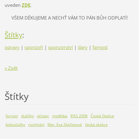
uveden
ZDE
.
VŠEM DĚKUJEME A NECHŤ VÁM TO PÁN BŮH ODPLATÍ!
Štítky
:
opravy
|
sponzoři
|
sponzorství
|
dary
|
farnost
« Zpět
Štítky
farnost
dušičky
očistec
modlitba
IFAS 2008
Česká Skalice
bohoslužby
rozjímání
Mgr. Eva Skořepová
česká skalice