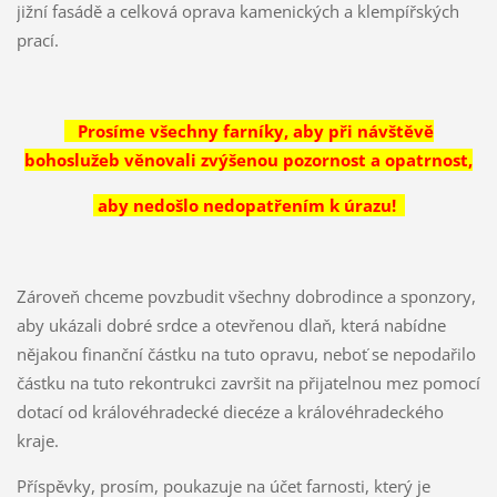
jižní fasádě a celková oprava kamenických a klempířských
prací.
Prosíme všechny farníky, aby při návštěvě
bohoslužeb věnovali zvýšenou pozornost a opatrnost,
aby nedošlo nedopatřením k úrazu!
Zároveň chceme povzbudit všechny dobrodince a sponzory,
aby ukázali dobré srdce a otevřenou dlaň, která nabídne
nějakou finanční částku na tuto opravu, neboť se nepodařilo
částku na tuto rekontrukci završit na přijatelnou mez pomocí
dotací od královéhradecké diecéze a královéhradeckého
kraje.
Příspěvky, prosím, poukazuje na účet farnosti, který je