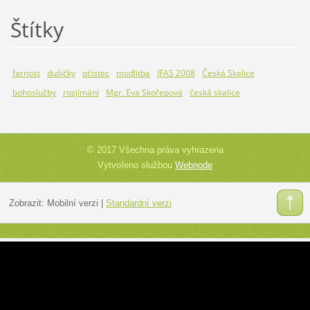
Štítky
farnost
dušičky
očistec
modlitba
IFAS 2008
Česká Skalice
bohoslužby
rozjímání
Mgr. Eva Skořepová
česká skalice
© 2017 Všechna práva vyhrazena
Vytvořeno službou
Webnode
Zobrazit:
Mobilní verzi
|
Standardní verzi