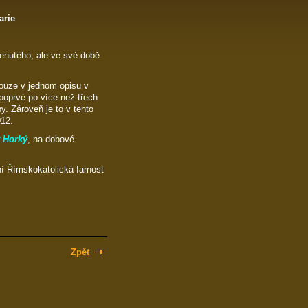
arie
nutého, ale ve své době
pouze v jednom opisu v
oprvé po více než třech
y. Zároveň je to v tento
012.
v Horký
, na dobové
í Římskokatolická farnost
Zpět