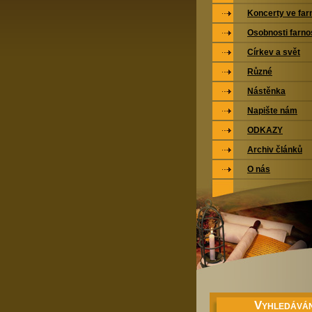
Koncerty ve far
Osobnosti farno
Církev a svět
Různé
Nástěnka
Napište nám
ODKAZY
Archiv článků
O nás
V
YHLEDÁVÁN