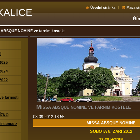
Úvodní stránka
Mapa st
KALICE
Řím
 ABSQUE NOMINE ve farním kostele
I
2025
2024
2022
ve farnosti
M
ISSA ABSQUE NOMINE VE FARNÍM KOSTELE
ÍZKO
03.09.2012 18:55
MISSA ABSQUE NOMINE
Vincence z
SOBOTA 8. ZÁŘÍ 2012
18:30 HODIN