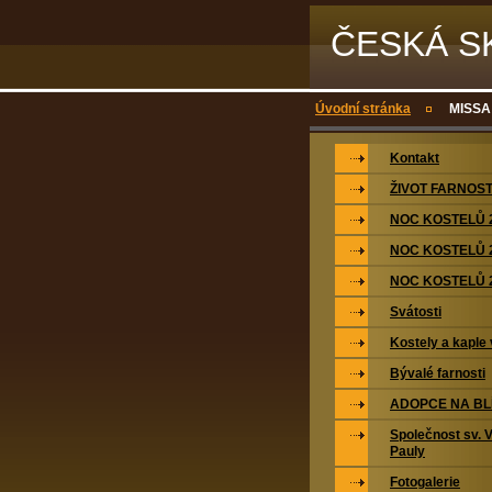
ČESKÁ S
Úvodní stránka
MISSA
Kontakt
ŽIVOT FARNOST
NOC KOSTELŮ 
NOC KOSTELŮ 
NOC KOSTELŮ 
Svátosti
Kostely a kaple 
Bývalé farnosti
ADOPCE NA BL
Společnost sv. 
Pauly
Fotogalerie