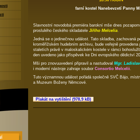
nosti
farní kostel Nanebevzetí Panny M
sti
Slavnostní novodobá premiéra barokní mše dnes pozapome
proslulého českého skladatele
Jiřího Melcelia
.
Jedná se o jedinečnou událost. Tato skladba, zachovaná 
kroměřížském hudebním archivu, bude veřejně provedena p
staletích právě v maloskalickém kostele v rámci bohoslužb
den uvedeno jako příspěvek ke Dni evropského dědictví 2
Mši pro znovuuvedení připravil a nastudoval
Mgr. Ladisla
i moderní nástroje zahraje soubor
Consortio Melcelii
.
Tuto významnou událost pořádá společně SVČ Bájo, místn
a Muzeum Boženy Němcové.
Plakát na vytištění (978,9 kB)
Í