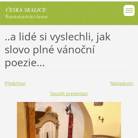
ČESKÁ SKALICE
Římskokatolická farnost
..a lidé si vyslechli, jak
slovo plné vánoční
poezie...
Předchozí
Následující
Spustit prezentaci